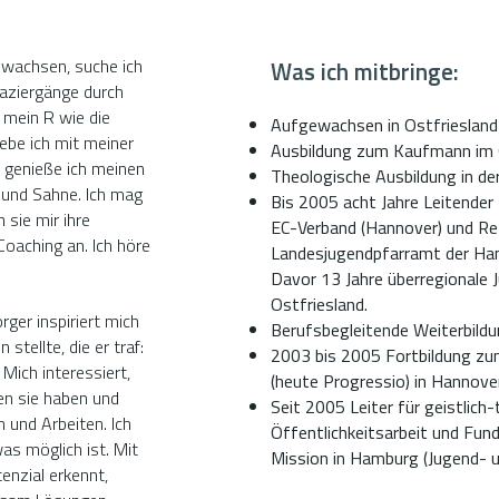
ewachsen, suche ich
Was ich mitbringe:
paziergänge durch
 mein R wie die
Aufgewachsen in Ostfriesland
ebe ich mit meiner
Ausbildung zum Kaufmann im G
r genieße ich meinen
Theologische Ausbildung in de
e und Sahne. Ich mag
Bis 2005 acht Jahre Leitender
sie mir ihre
EC-Verband (Hannover) und Re
Coaching an. Ich höre
Landesjugendpfarramt der Han
Davor 13 Jahre überregionale J
Ostfriesland.
ger inspiriert mich
Berufsbegleitende Weiterbildu
stellte, die er traf:
2003 bis 2005 Fortbildung zum
“ Mich interessiert,
(heute Progressio) in Hannove
n sie haben und
Seit 2005 Leiter für geistlich
n und Arbeiten. Ich
Öffentlichkeitsarbeit und Fund
was möglich ist. Mit
Mission in Hamburg (Jugend- u
enzial erkennt,