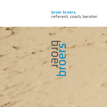
broer broers.
referent, coach, berater.